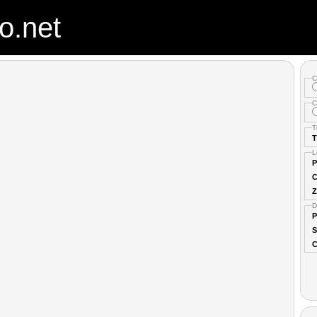
o.net
C
C
T
T
L
P
C
Z
D
P
S
C