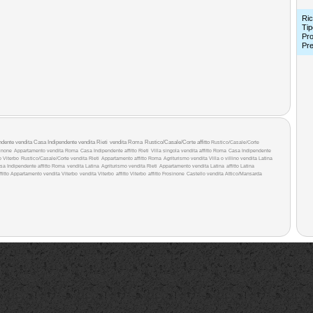
Ric
Tip
Pro
Pr
ndente vendita
Casa Indipendente vendita Rieti
vendita Roma
Rustico/Casale/Corte affitto
Rustico/Casale/Corte
inone
Appartamento vendita Roma
Casa Indipendente affitto Rieti
Villa singola vendita
affitto Roma
Casa Indipendente
o Viterbo
Rustico/Casale/Corte vendita Rieti
Appartamento affitto Roma
Agriturismo vendita
Villa o villino vendita Latina
sa Indipendente affitto Roma
vendita Latina
Agriturismo vendita Rieti
Appartamento vendita Latina
affitto Latina
fitto
Appartamento vendita Viterbo
vendita Viterbo
affitto Viterbo
affitto Frosinone
Castello vendita
Attico/Mansarda