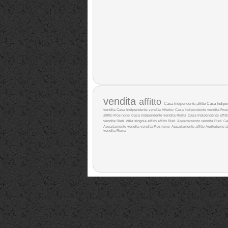
vendita
affitto
Casa Indipendente affitto
Casa Indipe
vendita
Casa Indipendente vendita Viterbo
Casa Indipendente vendita Fros
affitto Frosinone
Casa Indipendente vendita Roma
Casa Indipendente affitt
vendita Rieti
Villa singola affitto
affitto Rieti
Appartamento vendita Rieti
Ca
Appartamento vendita
vendita Frosinone
Appartamento affitto
Agriturismo af
vendita Roma