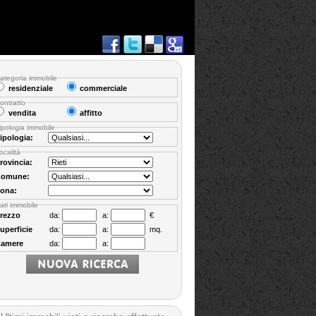
ategoria immobile
residenziale
commerciale
ontratto
vendita
affitto
ipologia immobile
ipologia:
ocalità
rovincia:
omune:
ona:
ati immobile
rezzo
da:
a:
€
uperficie
da:
a:
mq.
amere
da:
a: