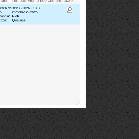
Ultimi immobili visti e ricerche effettuate
erca del 09/08/2026 - 10:30
o:
immobile in affitto
vincia:
Rieti
ezzo:
Qualsiasi