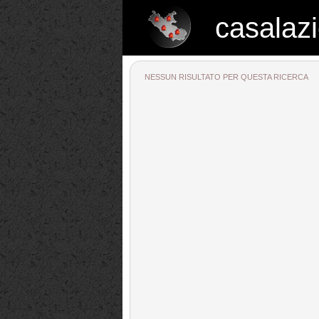
casalazi
casalazio.net
NESSUN RISULTATO PER QUESTA RICERCA