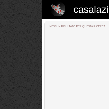
casalazi
casalazio.net
NESSUN RISULTATO PER QUESTA RICERCA