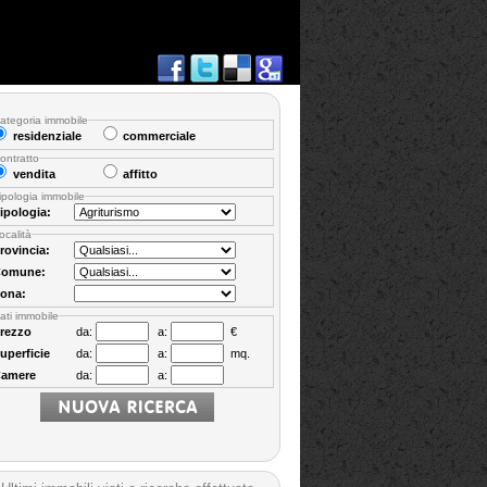
ategoria immobile
residenziale
commerciale
ontratto
vendita
affitto
ipologia immobile
ipologia:
ocalità
rovincia:
omune:
ona:
ati immobile
rezzo
da:
a:
€
uperficie
da:
a:
mq.
amere
da:
a: