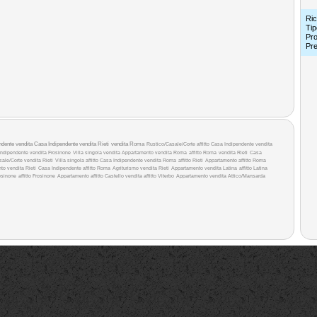
Ric
Tip
Pro
Pr
ndente vendita
Casa Indipendente vendita Rieti
vendita Roma
Rustico/Casale/Corte affitto
Casa Indipendente vendita
ndipendente vendita Frosinone
Villa singola vendita
Appartamento vendita Roma
affitto Roma
vendita Rieti
Casa
ale/Corte vendita Rieti
Villa singola affitto
Casa Indipendente vendita Roma
affitto Rieti
Appartamento affitto Roma
to vendita Rieti
Casa Indipendente affitto Roma
Agriturismo vendita Rieti
Appartamento vendita Latina
affitto Latina
osinone
affitto Frosinone
Appartamento affitto
Castello vendita
affitto Viterbo
Appartamento vendita
Attico/Mansarda