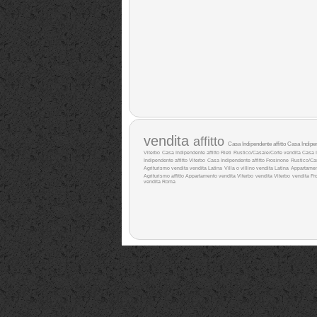
vendita
affitto
Casa Indipendente affitto
Casa Indipe
Viterbo
Casa Indipendente affitto Rieti
Rustico/Casale/Corte vendita
Casa I
Indipendente affitto Viterbo
Casa Indipendente affitto Frosinone
Rustico/Cas
Agriturismo vendita
vendita Latina
Villa o villino vendita Latina
Appartamen
Agriturismo affitto
Appartamento vendita Viterbo
vendita Viterbo
vendita Fr
vendita Roma