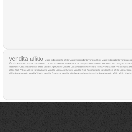
vendita
affitto
Casa Indipendente affitto
Casa Indipendente vendita Rieti
Casa Indipendente vendita
ven
Viterbo
Rustico/Casale/Corte vendita
Casa Indipendente affitto Rieti
Casa Indipendente vendita Frosinone
Villa singola vendit
Frosinone
Casa Indipendente affitto Viterbo
Agriturismo vendita
Casa Indipendente vendita Roma
vendita Rieti
Villa singola aff
affitto Rieti
Villa o villino vendita Latina
vendita Latina
Agriturismo vendita Rieti
Appartamento vendita Rieti
affitto Latina
Casa 
affitto
Appartamento vendita Viterbo
vendita Frosinone
vendita Viterbo
Appartamento vendita
Appartamento affitto
affitto Viterbo