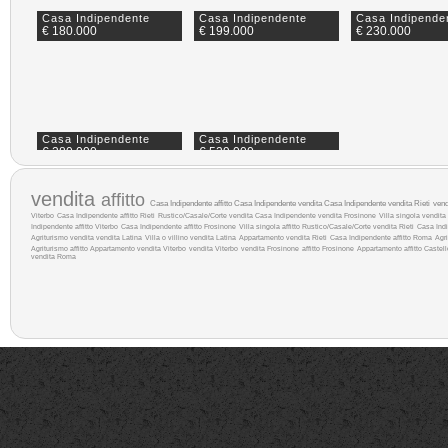
Casa Indipendente
Casa Indipendente
Casa Indipende
€ 180.000
€ 199.000
€ 230.000
Casa Indipendente
Casa Indipendente
€ 280.000
€ 529.000
vendita
affitto
Casa Indipendente affitto
Casa Indipendente vendita
Casa Indipendente vendita Rieti
ven
Viterbo
Casa Indipendente affitto Rieti
Rustico/Casale/Corte vendita
Casa Indipendente vendita Frosinone
Villa singola vendita
Indipendente affitto Viterbo
Casa Indipendente affitto Frosinone
Villa singola affitto
Rustico/Casale/Corte vendita Rieti
Casa Ind
Agriturismo vendita
vendita Latina
Villa o villino vendita Latina
Appartamento vendita Rieti
Casa Indipendente affitto Roma
Agri
Agriturismo affitto
Appartamento vendita Viterbo
vendita Viterbo
vendita Frosinone
affitto Frosinone
Appartamento affitto
Castel
vendita Roma