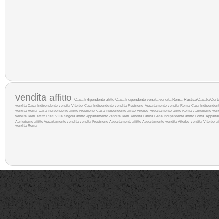
vendita
affitto
Casa Indipendente affitto
Casa Indipendente vendita
vendita Roma
Rustico/Casale/Corte 
vendita
Casa Indipendente vendita Viterbo
Casa Indipendente vendita Frosinone
Appartamento vendita Roma
Casa Indipendente 
vendita Roma
Casa Indipendente affitto Frosinone
Casa Indipendente affitto Viterbo
Appartamento affitto Roma
Agriturismo ven
vendita Rieti
affitto Rieti
Villa singola affitto
Appartamento vendita Rieti
vendita Latina
Casa Indipendente affitto Roma
Apparta
Agriturismo affitto
Appartamento vendita
vendita Frosinone
Appartamento affitto
Appartamento vendita Viterbo
vendita Viterbo
af
vendita Roma