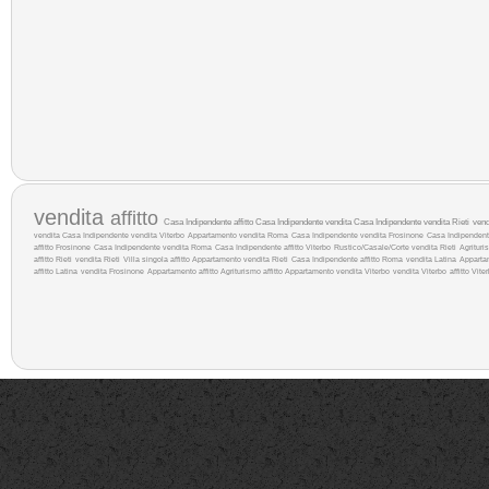
vendita
affitto
Casa Indipendente affitto
Casa Indipendente vendita
Casa Indipendente vendita Rieti
ven
vendita
Casa Indipendente vendita Viterbo
Appartamento vendita Roma
Casa Indipendente vendita Frosinone
Casa Indipendente 
affitto Frosinone
Casa Indipendente vendita Roma
Casa Indipendente affitto Viterbo
Rustico/Casale/Corte vendita Rieti
Agritur
affitto Rieti
vendita Rieti
Villa singola affitto
Appartamento vendita Rieti
Casa Indipendente affitto Roma
vendita Latina
Apparta
affitto Latina
vendita Frosinone
Appartamento affitto
Agriturismo affitto
Appartamento vendita Viterbo
vendita Viterbo
affitto Vite