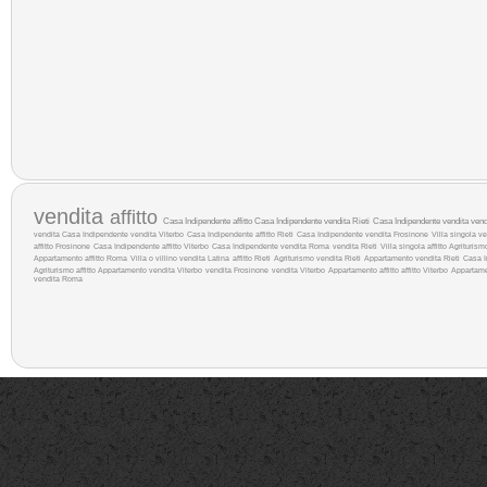
vendita
affitto
Casa Indipendente affitto
Casa Indipendente vendita Rieti
Casa Indipendente vendita
ven
vendita
Casa Indipendente vendita Viterbo
Casa Indipendente affitto Rieti
Casa Indipendente vendita Frosinone
Villa singola v
affitto Frosinone
Casa Indipendente affitto Viterbo
Casa Indipendente vendita Roma
vendita Rieti
Villa singola affitto
Agriturism
Appartamento affitto Roma
Villa o villino vendita Latina
affitto Rieti
Agriturismo vendita Rieti
Appartamento vendita Rieti
Casa I
Agriturismo affitto
Appartamento vendita Viterbo
vendita Frosinone
vendita Viterbo
Appartamento affitto
affitto Viterbo
Appartame
vendita Roma