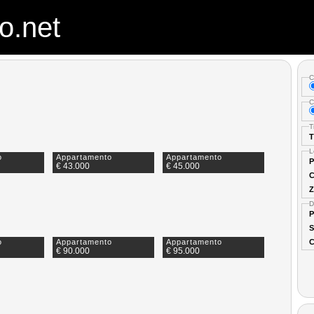
o.net
C
C
T
T
L
o
Appartamento
Appartamento
P
€ 43.000
€ 45.000
C
Z
D
P
S
C
o
Appartamento
Appartamento
€ 90.000
€ 95.000