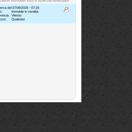
Ultimi immobili visti e ricerche effettuate
erca del 07/08/2026 - 07:26
o:
immobile in vendita
vincia:
Viterbo
ezzo:
Qualsiasi