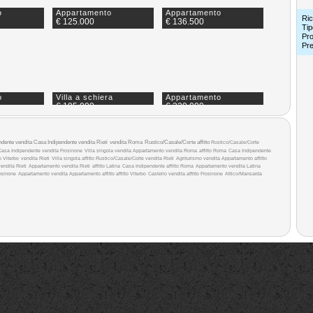
o
Appartamento
Appartamento
Ric
€ 125.000
€ 136.500
Tip
Pro
Pr
o
Villa a schiera
Appartamento
€ 195.000
€ 220.000
ndente vendita
Casa Indipendente vendita Rieti
vendita Roma
Rustico/Casale/Corte affitto
Rustico/Casale/Corte
Casa Indipendente vendita Frosinone
Villa singola vendita
Appartamento vendita Roma
affitto Roma
Casa Indipendente
o Viterbo
vendita Rieti
Villa singola affitto
Rustico/Casale/Corte vendita Rieti
Agriturismo vendita
Appartamento affitto
endita Rieti
Appartamento vendita Rieti
affitto Latina
Casa Indipendente affitto Roma
Appartamento vendita Latina
osinone
Appartamento vendita
Appartamento affitto
affitto Viterbo
Castello vendita
affitto Frosinone
Attico/Mansarda