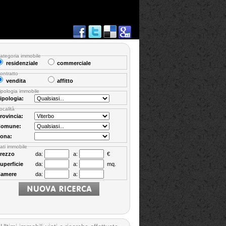
ategoria immobile
residenziale
commerciale
ontratto
vendita
affitto
ipologia immobile
ipologia:
ocalità
rovincia:
omune:
ona:
ati immobile
rezzo
da:
a:
€
uperficie
da:
a:
mq.
amere
da:
a: