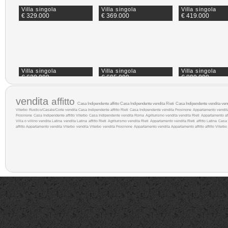
Villa singola
Villa singola
Villa singola
€ 329.000
€ 369.000
€ 419.000
Villa singola
Villa singola
Villa singola
€ 630.000
€ 695.000
€ 899.000
vendita
affitto
Casa Indipendente affitto
Casa Indipendente vendita Rieti
Casa Indipendente vendita
ven
Viterbo
Rustico/Casale/Corte vendita
Casa Indipendente affitto Rieti
Casa Indipendente vendita Frosinone
Appartamento vendi
Frosinone
Casa Indipendente affitto Viterbo
Casa Indipendente vendita Roma
Agriturismo vendita
vendita Rieti
Appartamento af
Villa o villino vendita Latina
vendita Latina
affitto Rieti
Agriturismo vendita Rieti
Appartamento vendita Rieti
affitto Latina
Casa 
affitto
Appartamento vendita Viterbo
vendita Viterbo
vendita Frosinone
Appartamento vendita
Appartamento affitto
affitto Viterbo