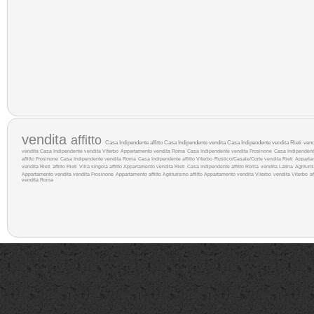
vendita
affitto
Casa Indipendente affitto
Casa Indipendente vendita
Casa Indipendente vendita Rieti
ven
vendita
Casa Indipendente vendita Viterbo
Appartamento vendita Roma
Casa Indipendente vendita Frosinone
Casa Indipendente 
affitto Frosinone
Casa Indipendente vendita Roma
Casa Indipendente affitto Viterbo
Rustico/Casale/Corte vendita Rieti
Apparta
vendita Rieti
affitto Rieti
Villa singola affitto
Appartamento vendita Rieti
Casa Indipendente affitto Roma
vendita Latina
Agrituri
Appartamento vendita
vendita Frosinone
Appartamento affitto
Agriturismo affitto
Appartamento vendita Viterbo
vendita Viterbo
af
vendita Roma